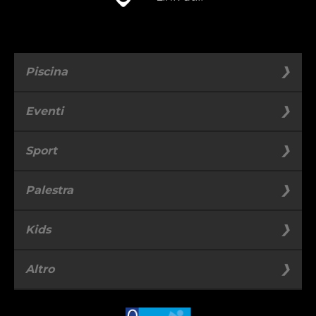
Piscina
Piscina
Eventi
Spiaggia
Compleanno
Sport
Bar
Festa di laurea
Padel
Acquagym
Palestra
Cerimonia
Calcio
Beach Volley
Congresso
Area Pesi e Cardio
Kids
Area Functional
Compleanni
Altro
Corsi
Summercamp
Spa
Personal training
Sport