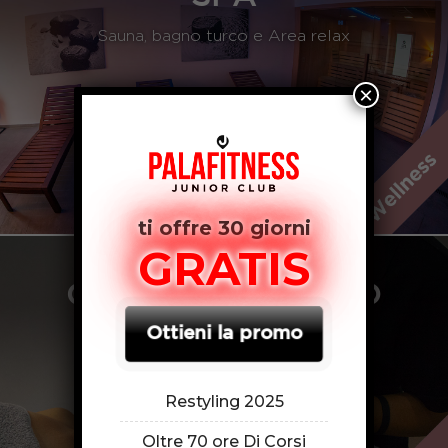
Sauna, bagno turco e Area relax
×
ti offre 30 giorni
GRATIS
CENTRO ESTETICO
Ottieni la promo
Beauty & Wellness
Restyling 2025
Oltre 70 ore Di Corsi