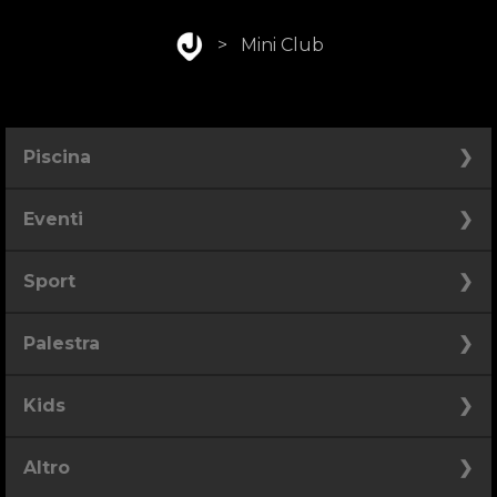
>
Mini Club
Piscina
Piscina
Eventi
Spiaggia
Compleanno
Sport
Bar
Festa di laurea
Padel
Acquagym
Palestra
Cerimonia
Calcio
Beach Volley
Congresso
Area Pesi e Cardio
Kids
Area Functional
Compleanni
Altro
Corsi