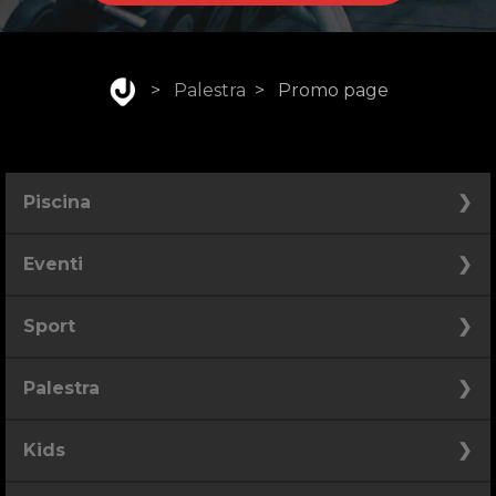
>
Palestra
>
Promo page
Piscina
Piscina
Eventi
Spiaggia
Compleanno
Sport
Bar
Festa di laurea
Padel
Acquagym
Palestra
Cerimonia
Calcio
Beach Volley
Congresso
Area Pesi e Cardio
Kids
Area Functional