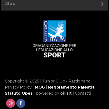
Compleanni
Altro
Corsi
Summercamp
Spa
Personal training
Sport
Club House
Foto Gallery
Copyright © 2025 | Junior Club - Rastignano
Privacy Policy
|
MOG
|
Regolamento Palestra
|
Statuto Opes
| powered by
okla.it
|
Contatti