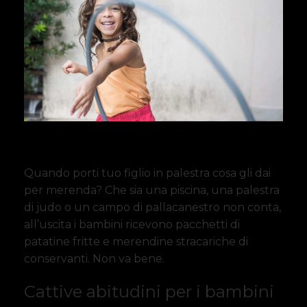
Quando porti tuo figlio in palestra cosa gli dai
per merenda? Che sia una piscina, una palestra
di judo o un campo di pallacanestro non conta,
all’uscita i bambini ricevono pacchetti di
patatine fritte e merendine stracariche di
conservanti. Non va bene.
Cattive abitudini per i bambini