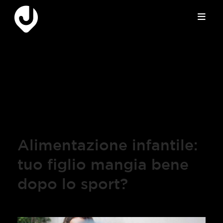
Alimentazione infantile:
tuo figlio mangia bene
dopo lo sport?