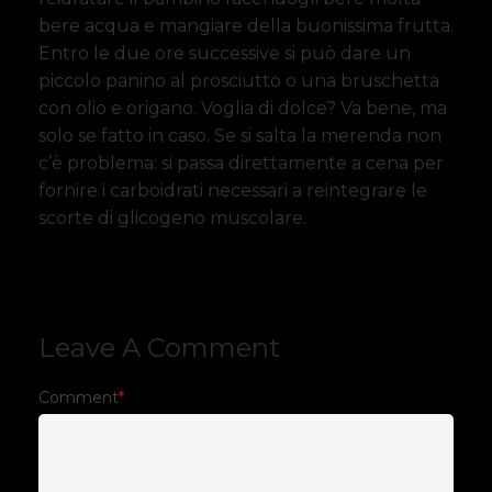
bere acqua e mangiare della buonissima frutta.
Entro le due ore successive si può dare un
piccolo panino al prosciutto o una bruschetta
con olio e origano. Voglia di dolce? Va bene, ma
solo se fatto in caso. Se si salta la merenda non
c’è problema: si passa direttamente a cena per
fornire i carboidrati necessari a reintegrare le
scorte di glicogeno muscolare.
Leave A Comment
Comment
*