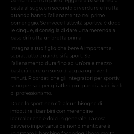
bambini con un pasto leggere a base di riso o
pasta al sugo, un secondo di verdure e frutta
quando hanno l’allenamento nel primo
pomeriggio. Se invece l’attività sportiva è dopo
le cinque, si consiglia di dare una merenda a
base di frutta un’oretta prima.
Insegna a tuo figlio che bere è importante,
soprattutto quando si fa sport. Se
l’allenamento dura fino ad un’ora e mezzo
basterà bere un sorso di acqua ogni venti
minuti. Ricordati che gli integratori per sportivi
sono pensati per gli atleti più grandi a vari livelli
di professionismo.
Dopo lo sport non c’è alcun bisogno di
imbottire i bambini con merendine
ipercaloriche e dolci in generale. La cosa
davvero importante da non dimenticare è
reidratare il bambino facendogli bere molta