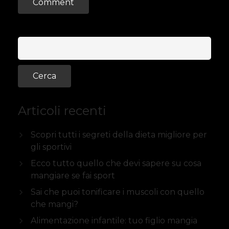
Articoli recenti
Scopri tutti i segreti della dieta migliore per
gli sportivi
Ecco tutto quello che devi sapere su cosa
mangiare se fai sport
Sai che puoi tonificare i muscoli con quello
che mangi?
Alimentazione infantile: tuo figlio mangia