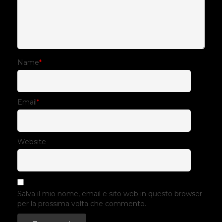
Name
*
Email
*
Website
Salva il mio nome, email e sito web in questo browser
per la prossima volta che commento.